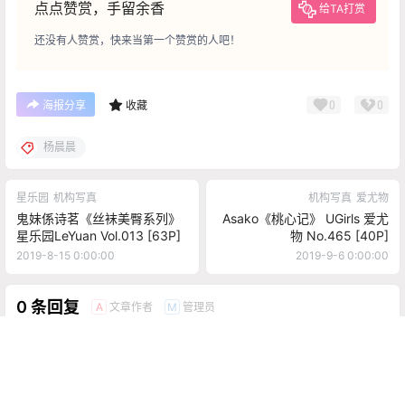
点点赞赏，手留余香
给TA打赏
还没有人赞赏，快来当第一个赞赏的人吧！
0
0
海报分享
收藏
杨晨晨
星乐园
机构写真
机构写真
爱尤物
鬼妹係诗茗《丝袜美臀系列》
Asako《桃心记》 UGirls 爱尤
星乐园LeYuan Vol.013 [63P]
物 No.465 [40P]
2019-8-15 0:00:00
2019-9-6 0:00:00
0 条回复
文章作者
管理员
A
M