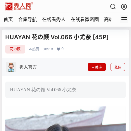
首页
合集导航
在线看秀人
在线看微密圈
高端写真
HUAYAN 花の颜 Vol.066 小尤奈 [45P]
0
花の颜
🔥热度：38518
秀人官方
关注
私信
HUAYAN 花の颜 Vol.066 小尤奈