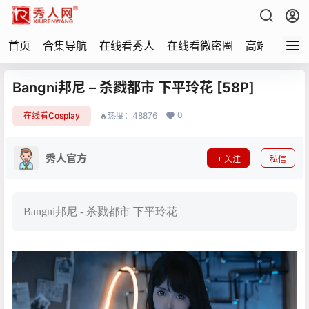
首页
合集导航
在线看秀人
在线看微密圈
高端写真
Bangni邦尼 – 杀戮都市 下平玲花 [58P]
0
在线看Cosplay
🔥热度：48876
秀人官方
关注
私信
Bangni邦尼 - 杀戮都市 下平玲花