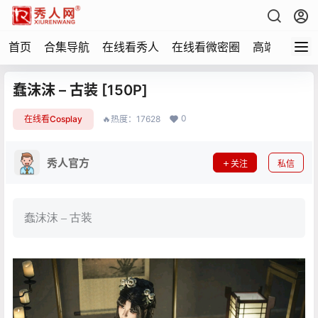
首页
合集导航
在线看秀人
在线看微密圈
高端写真
蠢沫沫 – 古装 [150P]
0
在线看Cosplay
🔥热度：17628
秀人官方
关注
私信
蠢沫沫 – 古装