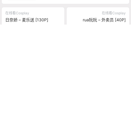
在线看Cosplay
在线看Cosplay
日奈娇 – 麦乐送 [130P]
rua阮阮 – 外卖员 [40P]
2024-6-7 0:27:00
2024-6-7 21:57:23
0 条回复
文章作者
管理员
A
M
欢迎您，新朋友，感谢参与互动！
确认修改
提交