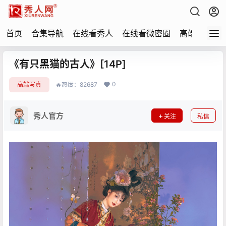
首页
合集导航
在线看秀人
在线看微密圈
高端写真
《有只黑猫的古人》[14P]
0
高端写真
🔥热度：82687
秀人官方
关注
私信